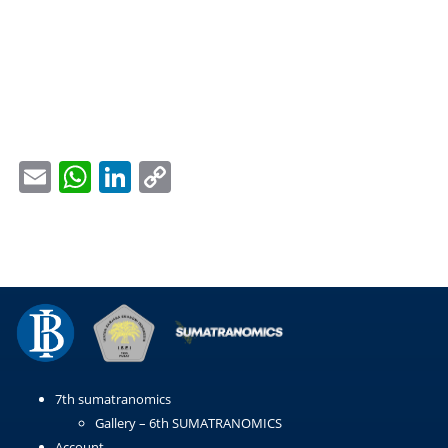
Email
WhatsApp
LinkedIn
Copy
Link
7th sumatranomics
Gallery – 6th SUMATRANOMICS
Account