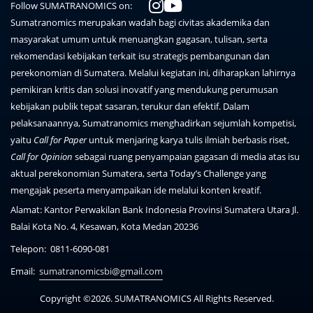
Follow SUMATRANOMICS on:
Sumatranomics merupakan wadah bagi civitas akademika dan
masyarakat umum untuk menuangkan gagasan, tulisan, serta
rekomendasi kebijakan terkait isu strategis pembangunan dan
perekonomian di Sumatera. Melalui kegiatan ini, diharapkan lahirnya
pemikiran kritis dan solusi inovatif yang mendukung perumusan
kebijakan publik tepat sasaran, terukur dan efektif. Dalam
pelaksanaannya, Sumatranomics menghadirkan sejumlah kompetisi,
yaitu
Call for Paper
untuk menjaring karya tulis ilmiah berbasis riset,
Call for Opinion
sebagai ruang penyampaian gagasan di media atas isu
aktual perekonomian Sumatera, serta Today’s Challenge yang
mengajak peserta menyampaikan ide melalui konten kreatif.
Alamat:
Kantor Perwakilan Bank Indonesia Provinsi Sumatera Utara Jl.
Balai Kota No. 4, Kesawan, Kota Medan 20236
Telepon:
0811-6090-081
Email:
sumatranomicsbi@gmail.com
Copyright ©2026. SUMATRANOMICS All Rights Reserved.