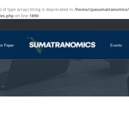
t) of type array|string is deprecated in
/home/cpasumatranomics/
les.php
on line
1890
for Paper
Events