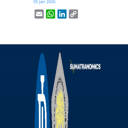
05 Jan 2026
Email
WhatsApp
LinkedIn
Copy
Link