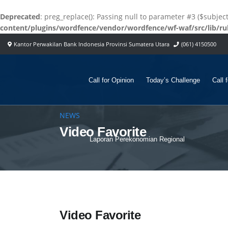
Deprecated
: preg_replace(): Passing null to parameter #3 ($subjec
content/plugins/wordfence/vendor/wordfence/wf-waf/src/lib/ru
Kantor Perwakilan Bank Indonesia Provinsi Sumatera Utara
(061) 4150500
Call for Opinion
Today’s Challenge
Call 
NEWS
Video Favorite
Laporan Perekonomian Regional
Video Favorite