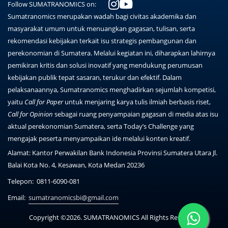
Follow SUMATRANOMICS on:
Sumatranomics merupakan wadah bagi civitas akademika dan
masyarakat umum untuk menuangkan gagasan, tulisan, serta
rekomendasi kebijakan terkait isu strategis pembangunan dan
perekonomian di Sumatera. Melalui kegiatan ini, diharapkan lahirnya
pemikiran kritis dan solusi inovatif yang mendukung perumusan
kebijakan publik tepat sasaran, terukur dan efektif. Dalam
pelaksanaannya, Sumatranomics menghadirkan sejumlah kompetisi,
yaitu
Call for Paper
untuk menjaring karya tulis ilmiah berbasis riset,
Call for Opinion
sebagai ruang penyampaian gagasan di media atas isu
aktual perekonomian Sumatera, serta Today’s Challenge yang
mengajak peserta menyampaikan ide melalui konten kreatif.
Alamat:
Kantor Perwakilan Bank Indonesia Provinsi Sumatera Utara Jl.
Balai Kota No. 4, Kesawan, Kota Medan 20236
Telepon:
0811-6090-081
Email:
sumatranomicsbi@gmail.com
Copyright ©2026. SUMATRANOMICS All Rights Reserved.