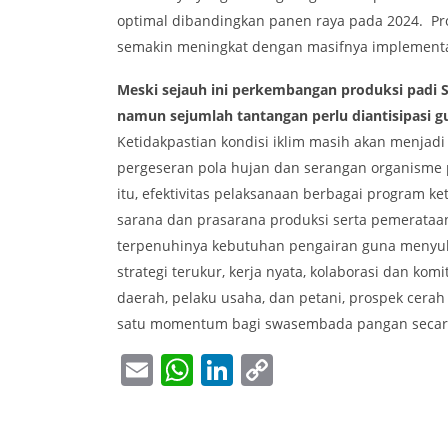
optimal dibandingkan panen raya pada 2024. Pr
semakin meningkat dengan masifnya implementasi 
Meski sejauh ini perkembangan produksi padi
namun sejumlah tantangan perlu diantisipasi
Ketidakpastian kondisi iklim masih akan menjadi
pergeseran pola hujan dan serangan organisme 
itu, efektivitas pelaksanaan berbagai program 
sarana dan prasarana produksi serta pemerataa
terpenuhinya kebutuhan pengairan guna menyuk
strategi terukur, kerja nyata, kolaborasi dan kom
daerah, pelaku usaha, dan petani, prospek cera
satu momentum bagi swasembada pangan secara
Email
WhatsApp
LinkedIn
Copy
Link