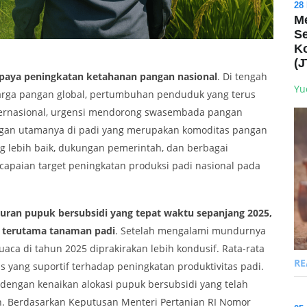
28
Me
Se
Ko
(J
paya peningkatan ketahanan pangan nasional
. Di tengah
Yu
harga pangan global, pertumbuhan penduduk yang terus
ternasional, urgensi mendorong swasembada pangan
angan utamanya di padi yang merupakan komoditas pangan
ng lebih baik, dukungan pemerintah, dan berbagai
ncapaian target peningkatan produksi padi nasional pada
luran pupuk bersubsidi yang tepat waktu sepanjang 2025,
n terutama tanaman padi
. Setelah mengalami mundurnya
aca di tahun 2025 diprakirakan lebih kondusif. Rata-rata
R
s yang suportif terhadap peningkatan produktivitas padi.
t dengan kenaikan alokasi pupuk bersubsidi yang telah
n. Berdasarkan Keputusan Menteri Pertanian RI Nomor