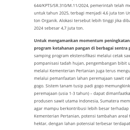
644/KPTS/SR.310/M.11/2024, pemerintah telah me
untuk tahun 2025, terbagi menjadi 4,6 juta ton U
ton Organik. Alokasi tersebut lebih tinggi jika 
2024 sebesar 4,7 juta ton.
Untuk mengamankan momentum peningkatan pr
program ketahanan pangan di berbagai sentra p
samping program ekstensifikasi melalui cetak saw
pompanisasi tadah hujan, pengembangan bibit ung
melalui Kementerian Pertanian juga terus meng
melalui pemanfaatan lahan peremajaan sawit rak
gogo. Sistem tanam tusip padi gogo memungkinka
peremajaan (usia 1-3 tahun) – dapat dimanfaat
produsen sawit utama Indonesia, Sumatera memi
agar mampu berkontribusi lebih besar terhadap 
Kementerian Pertanian, potensi tambahan areal 
hektar, dengan lahan potensial terbesar terdapat