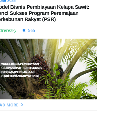
 Jan 2025
del Bisnis Pembiayaan Kelapa Sawit:
nci Sukses Program Peremajaan
rkebunan Rakyat (PSR)
drerezky
565
EAD MORE