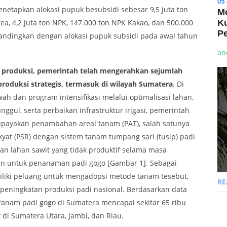
05
netapkan alokasi pupuk besubsidi sebesar 9,5 juta ton
Mo
rea, 4,2 juta ton NPK, 147.000 ton NPK Kakao, dan 500.000
Ku
Pe
dibandingkan dengan alokasi pupuk subsidi pada awal tahun
an
oduksi, pemerintah telah mengerahkan sejumlah
roduksi strategis, termasuk di wilayah Sumatera
. Di
ah dan program intensifikasi melalui optimalisasi lahan,
gul, serta perbaikan infrastruktur irigasi, pemerintah
upayakan penambahan areal tanam (PAT), salah satunya
yat (PSR) dengan sistem tanam tumpang sari (tusip) padi
n lahan sawit yang tidak produktif selama masa
kan untuk penanaman padi gogo [Gambar 1]. Sebagai
liki peluang untuk mengadopsi metode tanam tesebut,
R
peningkatan produksi padi nasional. Berdasarkan data
tanam padi gogo di Sumatera mencapai sekitar 65 ribu
 di Sumatera Utara, Jambi, dan Riau.