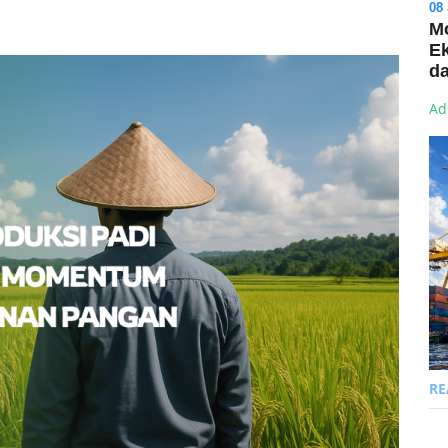
08
Mo
Ek
da
Ad
R