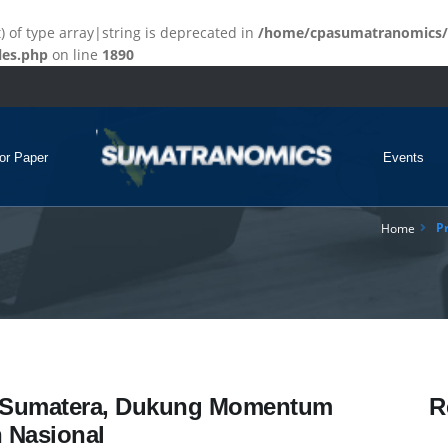
t) of type array|string is deprecated in
/home/cpasumatranomics/
les.php
on line
1890
for Paper
Events
Pr
Home
i Sumatera, Dukung Momentum
R
 Nasional