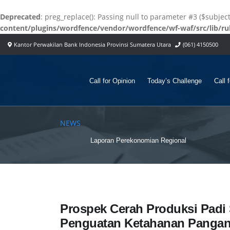
Deprecated
: preg_replace(): Passing null to parameter #3 ($subjec
content/plugins/wordfence/vendor/wordfence/wf-waf/src/lib/ru
Kantor Perwakilan Bank Indonesia Provinsi Sumatera Utara
(061) 4150500
Call for Opinion
Today’s Challenge
Call 
NEWS
Laporan Perekonomian Regional
Prospek Cerah Produksi Pad
Penguatan Ketahanan Pangan