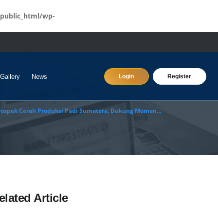
public_html/wp-
Gallery
News
Login
Register
ospek Cerah Produksi Padi Sumatera, Dukung Momen...
elated Article