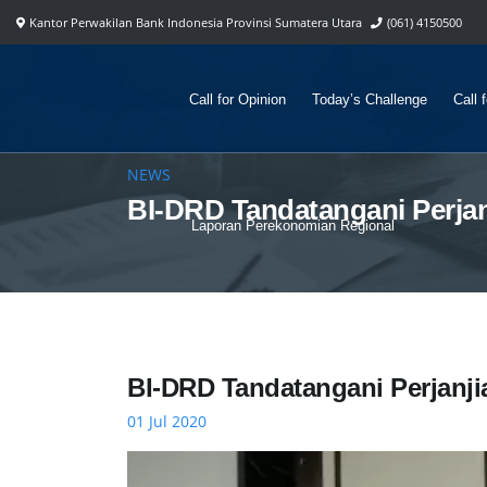
Kantor Perwakilan Bank Indonesia Provinsi Sumatera Utara
(061) 4150500
Call for Opinion
Today’s Challenge
Call 
NEWS
BI-DRD Tandatangani Perja
Laporan Perekonomian Regional
BI-DRD Tandatangani Perjanj
01 Jul 2020