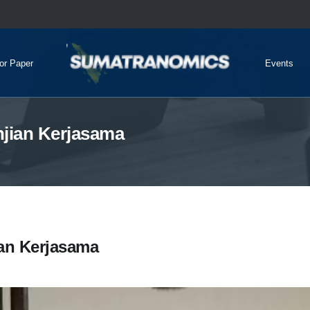
for Paper
Events
njian Kerjasama
ian Kerjasama