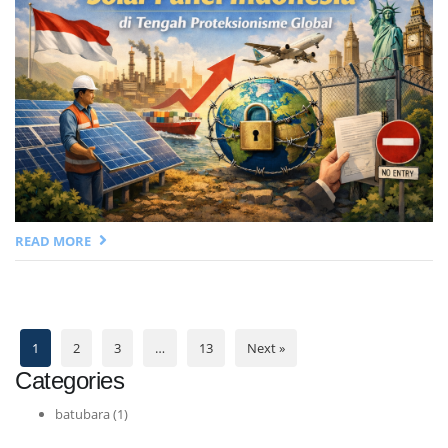
READ MORE
1
2
3
…
13
Next »
Categories
batubara
(1)