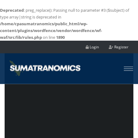
Deprecated
: preg_replace(): Passing null to parameter #3 ($subject) of
type array|string is deprecated in
/home/cpasumatranomics/public_html/wp-
content/plugins/wordfence/vendor/wordfence/wf-
waf/src/lib/rules.php
on line
1890
Login
Register