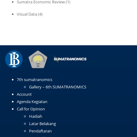
Sumatra Economic Review
(1)
Visual Data
(4)
7th sumatranomics
Gallery – 6th SUMATRANOMICS
Account
Agenda Kegiatan
Call for Opinion
Hadiah
Latar Belakang
Pendaftaran