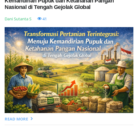
Kemandirian Pupuk dan Ketahanan Pangan
Nasional di Tengah Gejolak Global
Dani Sutanta S
41
READ MORE