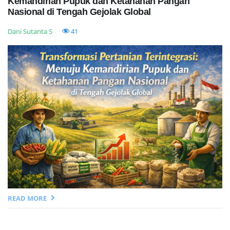
Kemandirian Pupuk dan Ketahanan Pangan
Nasional di Tengah Gejolak Global
Dani Sutanta S
41
READ MORE