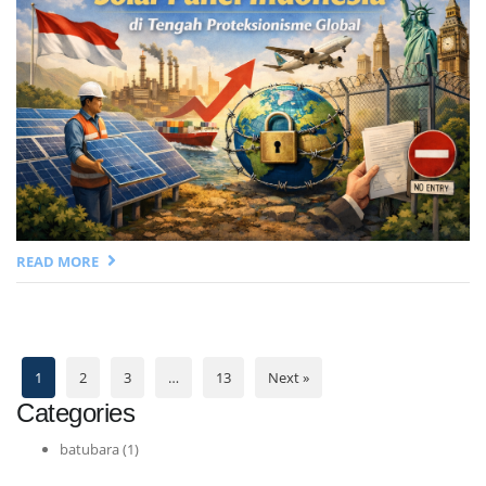
READ MORE
1
2
3
…
13
Next »
Categories
batubara
(1)