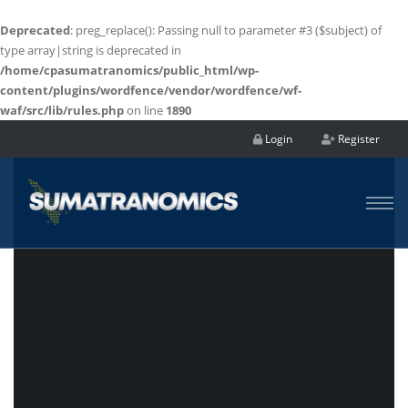
Deprecated
: preg_replace(): Passing null to parameter #3 ($subject) of
type array|string is deprecated in
/home/cpasumatranomics/public_html/wp-
content/plugins/wordfence/vendor/wordfence/wf-
waf/src/lib/rules.php
on line
1890
Login
Register