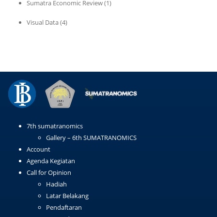
Sumatra Economic Review
(1)
Visual Data
(4)
7th sumatranomics
Gallery – 6th SUMATRANOMICS
Account
Agenda Kegiatan
Call for Opinion
Hadiah
Latar Belakang
Pendaftaran