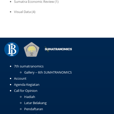
Sumatra Economic Review
(1)
Visual Data
(4)
7th sumatranomics
Gallery – 6th SUMATRANOMICS
Account
Agenda Kegiatan
Call for Opinion
Hadiah
Latar Belakang
Pendaftaran