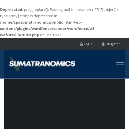
Deprecated
: preg_replace(): Passing null to parameter #3 ($subject) of
type array|string is deprecated in
/home/cpasumatranomics/public_html/wp-
content/plugins/wordfence/vendor/wordfence/wf-
waf/src/lib/rules.php
on line
1890
Login
Register