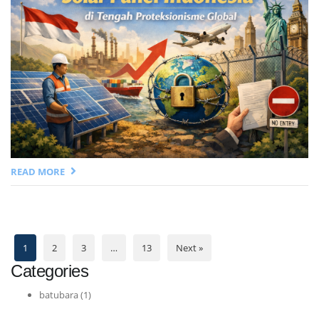
READ MORE
1
2
3
…
13
Next »
Categories
batubara
(1)