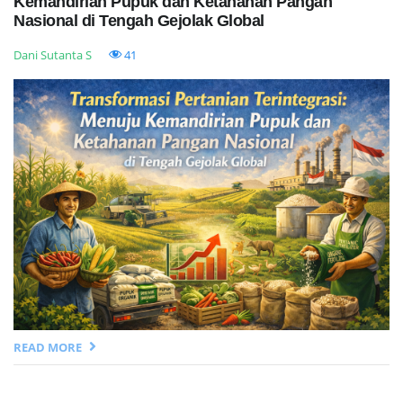
Kemandirian Pupuk dan Ketahanan Pangan
Nasional di Tengah Gejolak Global
Dani Sutanta S
41
READ MORE