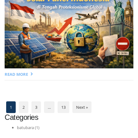
READ MORE
1
2
3
…
13
Next »
Categories
batubara
(1)