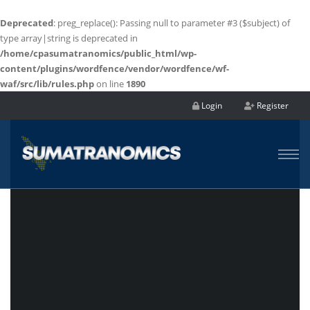
Deprecated
: preg_replace(): Passing null to parameter #3 ($subject) of
type array|string is deprecated in
/home/cpasumatranomics/public_html/wp-
content/plugins/wordfence/vendor/wordfence/wf-
waf/src/lib/rules.php
on line
1890
Login
Register