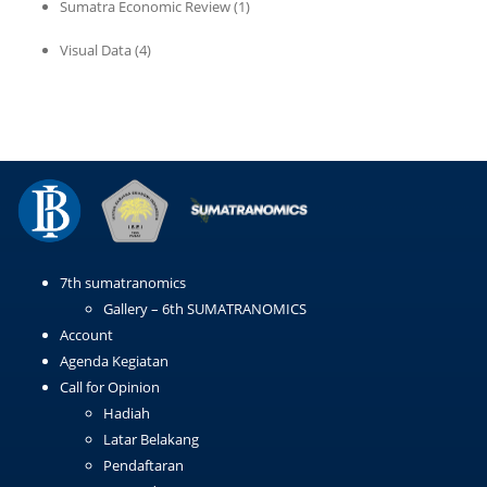
Sumatra Economic Review
(1)
Visual Data
(4)
7th sumatranomics
Gallery – 6th SUMATRANOMICS
Account
Agenda Kegiatan
Call for Opinion
Hadiah
Latar Belakang
Pendaftaran