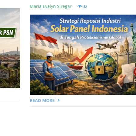
Maria Evelyn Siregar
32
READ MORE