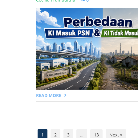
READ MORE
1
2
3
…
13
Next »