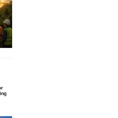
or
ing