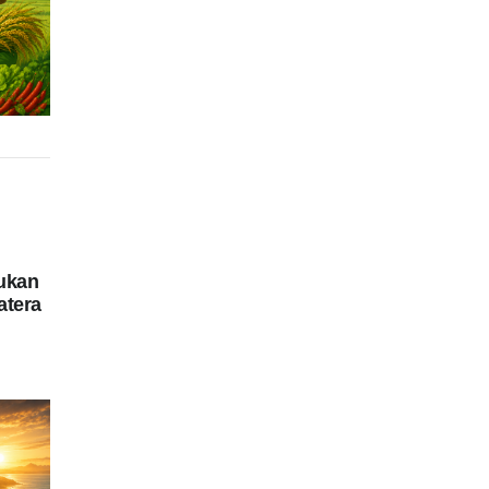
ukan
atera