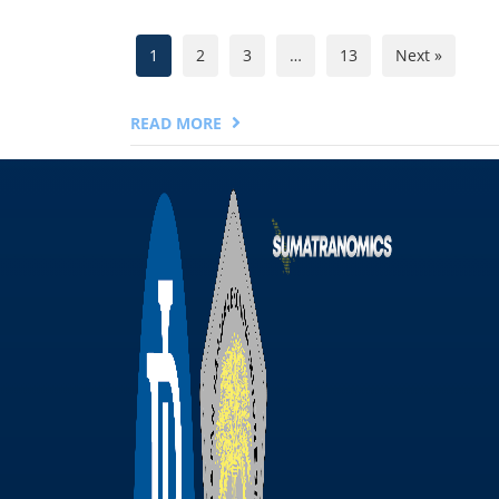
1
2
3
…
13
Next »
READ MORE