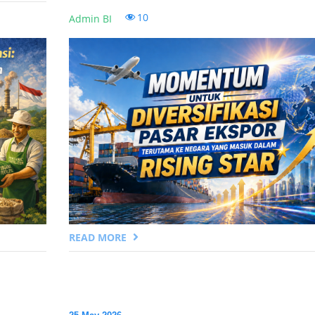
10
Admin BI
READ MORE