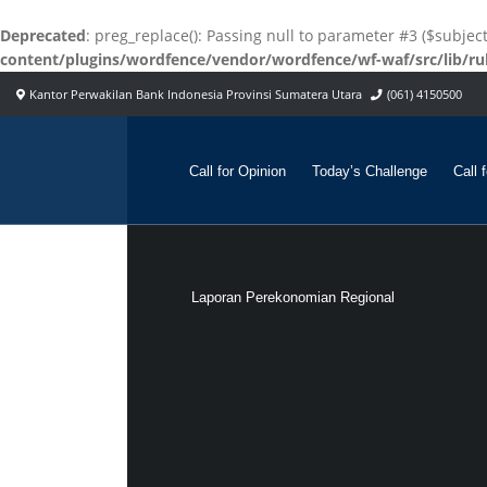
Deprecated
: preg_replace(): Passing null to parameter #3 ($subjec
content/plugins/wordfence/vendor/wordfence/wf-waf/src/lib/ru
Kantor Perwakilan Bank Indonesia Provinsi Sumatera Utara
(061) 4150500
Call for Opinion
Today’s Challenge
Call 
Laporan Perekonomian Regional