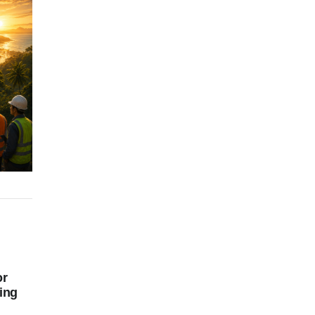
or
ing