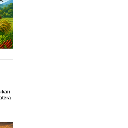
ukan
atera