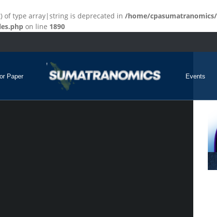
t) of type array|string is deprecated in
/home/cpasumatranomics/
les.php
on line
1890
for Paper
Events