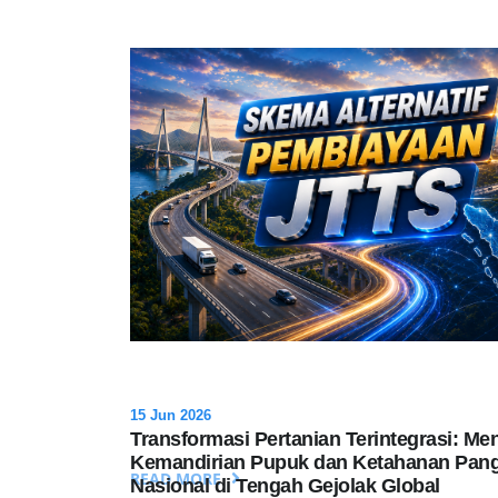
15 Jun 2026
Transformasi Pertanian Terintegrasi: Me
Kemandirian Pupuk dan Ketahanan Pan
READ MORE
Nasional di Tengah Gejolak Global