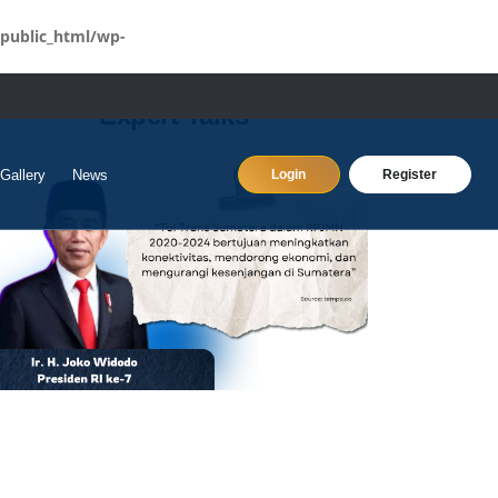
public_html/wp-
Expert Talks
Gallery
News
Login
Register