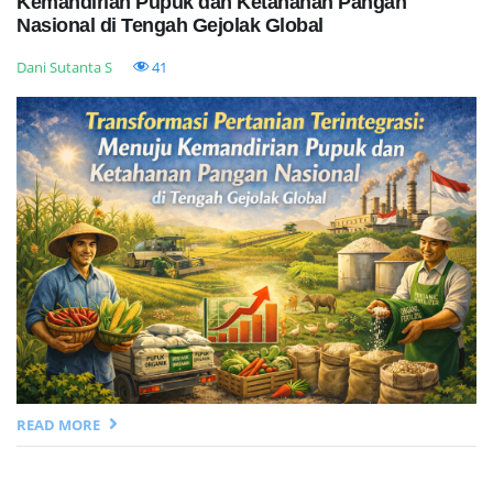
Kemandirian Pupuk dan Ketahanan Pangan
Nasional di Tengah Gejolak Global
Dani Sutanta S
41
READ MORE