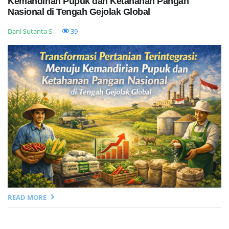
Kemandirian Pupuk dan Ketahanan Pangan
Nasional di Tengah Gejolak Global
Dani Sutanta S
39
READ MORE