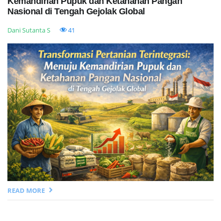
Kemandirian Pupuk dan Ketahanan Pangan
Nasional di Tengah Gejolak Global
Dani Sutanta S
41
READ MORE