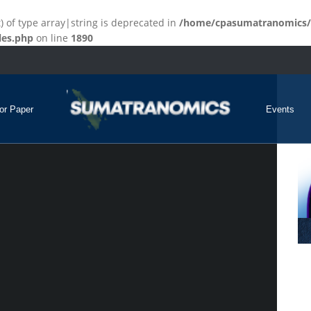
t) of type array|string is deprecated in
/home/cpasumatranomics/
les.php
on line
1890
for Paper
Events